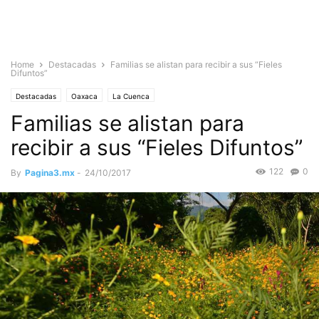
Home
Destacadas
Familias se alistan para recibir a sus “Fieles
Difuntos”
Destacadas
Oaxaca
La Cuenca
Familias se alistan para
recibir a sus “Fieles Difuntos”
122
0
By
Pagina3.mx
-
24/10/2017