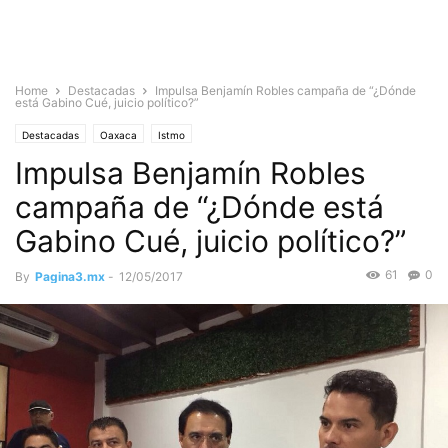
Home
Destacadas
Impulsa Benjamín Robles campaña de “¿Dónde
está Gabino Cué, juicio político?”
Destacadas
Oaxaca
Istmo
Impulsa Benjamín Robles
campaña de “¿Dónde está
Gabino Cué, juicio político?”
61
0
By
Pagina3.mx
-
12/05/2017