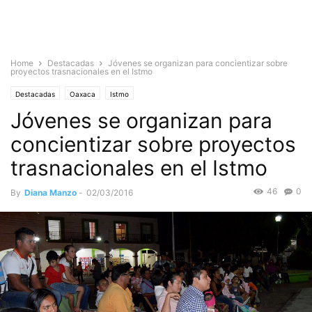
Home
Destacadas
Jóvenes se organizan para concientizar sobre
proyectos trasnacionales en el Istmo
Destacadas
Oaxaca
Istmo
Jóvenes se organizan para
concientizar sobre proyectos
trasnacionales en el Istmo
46
0
By
Diana Manzo
-
02/03/2016