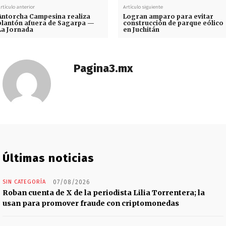
rtículo anterior
Artículo siguiente
Antorcha Campesina realiza
Logran amparo para evitar
plantón afuera de Sagarpa —
construcción de parque eólico
La Jornada
en Juchitán
Pagina3.mx
Últimas noticias
SIN CATEGORÍA
07/08/2026
Roban cuenta de X de la periodista Lilia Torrentera; la
usan para promover fraude con criptomonedas