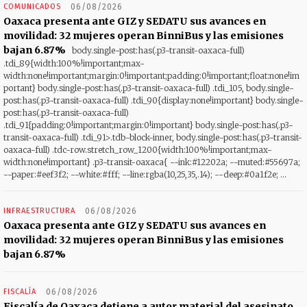
COMUNICADOS
06/08/2026
Oaxaca presenta ante GIZ y SEDATU sus avances en
movilidad: 32 mujeres operan BinniBus y las emisiones
bajan 6.87%
body.single-post:has(.p3-transit-oaxaca-full)
.tdi_89{width:100%!important;max-
width:none!important;margin:0!important;padding:0!important;float:none!im
portant} body.single-post:has(.p3-transit-oaxaca-full) .tdi_105, body.single-
post:has(.p3-transit-oaxaca-full) .tdi_90{display:none!important} body.single-
post:has(.p3-transit-oaxaca-full)
.tdi_91{padding:0!important;margin:0!important} body.single-post:has(.p3-
transit-oaxaca-full) .tdi_91>.tdb-block-inner, body.single-post:has(.p3-transit-
oaxaca-full) .tdc-row.stretch_row_1200{width:100%!important;max-
width:none!important} .p3-transit-oaxaca{ --ink:#12202a; --muted:#55697a;
--paper:#eef3f2; --white:#fff; --line:rgba(10,25,35,.14); --deep:#0a1f2e; ...
INFRAESTRUCTURA
06/08/2026
Oaxaca presenta ante GIZ y SEDATU sus avances en
movilidad: 32 mujeres operan BinniBus y las emisiones
bajan 6.87%
FISCALÍA
06/08/2026
Fiscalía de Oaxaca detiene a autor material del asesinato