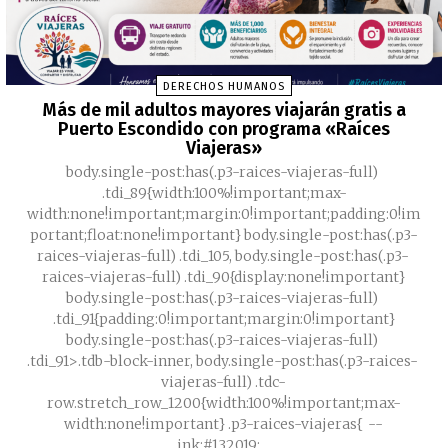
DERECHOS HUMANOS
Más de mil adultos mayores viajarán gratis a
Puerto Escondido con programa «Raíces
Viajeras»
body.single-post:has(.p3-raices-viajeras-full)
.tdi_89{width:100%!important;max-
width:none!important;margin:0!important;padding:0!im
portant;float:none!important} body.single-post:has(.p3-
raices-viajeras-full) .tdi_105, body.single-post:has(.p3-
raices-viajeras-full) .tdi_90{display:none!important}
body.single-post:has(.p3-raices-viajeras-full)
.tdi_91{padding:0!important;margin:0!important}
body.single-post:has(.p3-raices-viajeras-full)
.tdi_91>.tdb-block-inner, body.single-post:has(.p3-raices-
viajeras-full) .tdc-
row.stretch_row_1200{width:100%!important;max-
width:none!important} .p3-raices-viajeras{ --
ink:#132019; ...