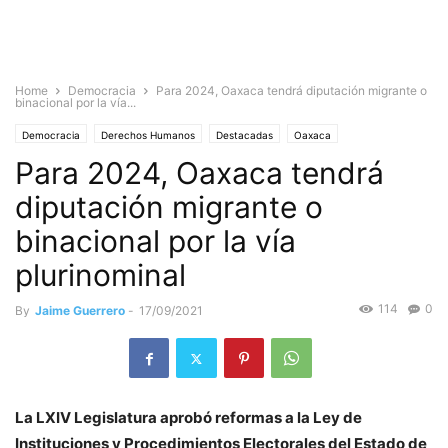
Home
Democracia
Para 2024, Oaxaca tendrá diputación migrante o
binacional por la vía...
Democracia
Derechos Humanos
Destacadas
Oaxaca
Para 2024, Oaxaca tendrá
Estado de Oaxaca
diputación migrante o
binacional por la vía
plurinominal
114
0
By
Jaime Guerrero
-
17/09/2021
La LXIV Legislatura aprobó reformas a la Ley de
Instituciones y Procedimientos Electorales del Estado de