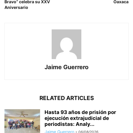
Bravo” celebra su XXV
Oaxaca
Aniversario
Jaime Guerrero
RELATED ARTICLES
Hasta 93 años de prisión por
ejecución extrajudicial de
periodistas: Analy...
Jaime Guerrero
-
06/08/2026