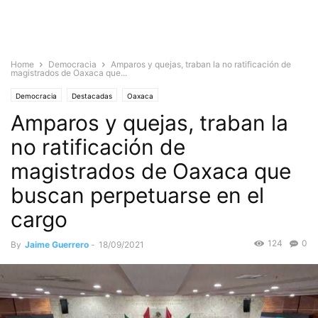
Home
Democracia
Amparos y quejas, traban la no ratificación de
magistrados de Oaxaca que...
Democracia
Destacadas
Oaxaca
Amparos y quejas, traban la
no ratificación de
magistrados de Oaxaca que
buscan perpetuarse en el
cargo
124
0
By
Jaime Guerrero
-
18/09/2021