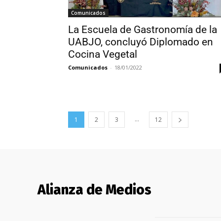
Comunicados
La Escuela de Gastronomía de la
UABJO, concluyó Diplomado en
Cocina Vegetal
Comunicados
-
18/01/2022
...
1
2
3
12
Alianza de Medios