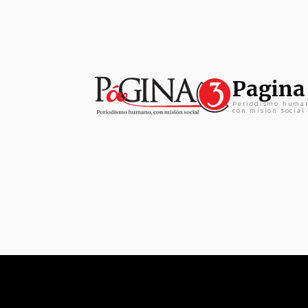
Pagina
Periodismo huma
con mision social