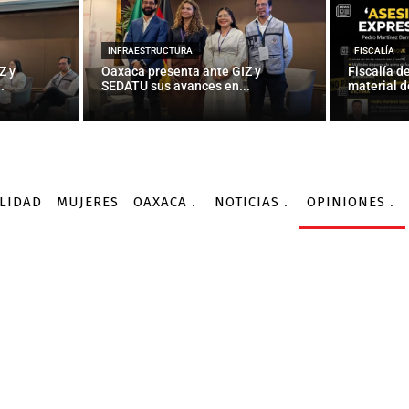
INFRAESTRUCTURA
FISCALÍA
Z y
Oaxaca presenta ante GIZ y
Fiscalía d
.
SEDATU sus avances en...
material d
LIDAD
MUJERES
OAXACA
NOTICIAS
OPINIONES