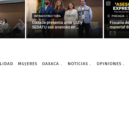
INFRAESTRUCTURA
FISCALÍA
Z y
Oaxaca presenta ante GIZ y
Fiscalía d
.
SEDATU sus avances en...
material d
LIDAD
MUJERES
OAXACA
NOTICIAS
OPINIONES