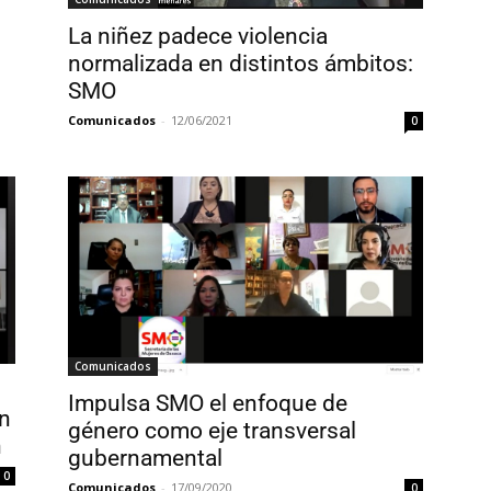
La niñez padece violencia
normalizada en distintos ámbitos:
SMO
Comunicados
-
12/06/2021
0
Comunicados
Impulsa SMO el enfoque de
an
género como eje transversal
n
gubernamental
0
Comunicados
-
17/09/2020
0