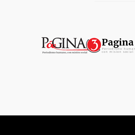
Pagina
Periodismo huma
con mision social