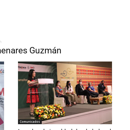
n
menares Guzmán
Comunicados