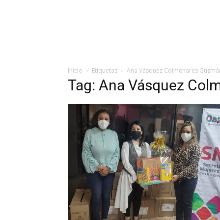
Inicio
Etiquetas
Ana Vásquez Colmenares Guzmá
Tag: Ana Vásquez Col