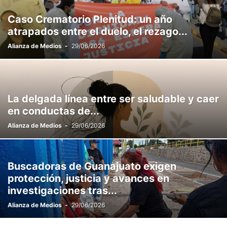
Caso Crematorio Plenitud: un año
atrapados entre el duelo, el rezago...
Alianza de Medios
-
29/06/2026
La delgada línea entre ser saludable y caer
en conductas de...
Alianza de Medios
-
29/06/2026
Buscadoras de Guanajuato exigen
protección, justicia y avances en
investigaciones tras...
Alianza de Medios
-
29/06/2026