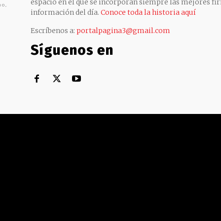
espacio en el que se incorporan siempre las mejores fir
no,
información del día.
Conoce toda la historia aquí
Escríbenos a:
portalpagina3@gmail.com
Síguenos en
Territorial