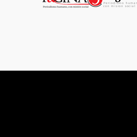
Periodismo huma
con mision social