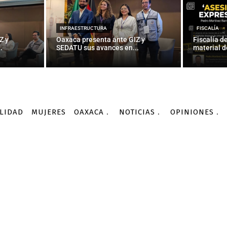
INFRAESTRUCTURA
FISCALÍA
Z y
Oaxaca presenta ante GIZ y
Fiscalía d
.
SEDATU sus avances en...
material d
LIDAD
MUJERES
OAXACA
NOTICIAS
OPINIONES