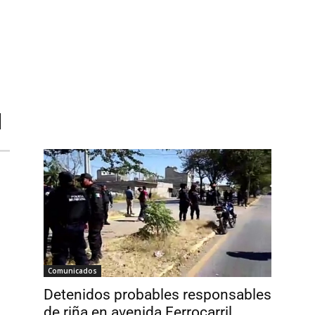
l
Comunicados
Detenidos probables responsables
de riña en avenida Ferrocarril