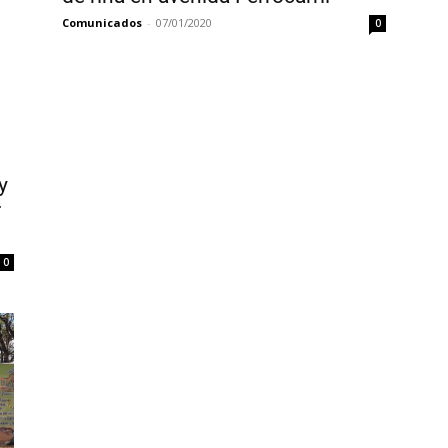
Comunicados
-
07/01/2020
0
y
r
0