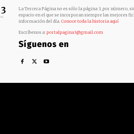
 3
La Tercera Página no es sólo la página 3, por número, sin
espacio en el que se incorporan siempre las mejores fir
no,
información del día.
Conoce toda la historia aquí
Escríbenos a:
portalpagina3@gmail.com
Síguenos en
Territorial