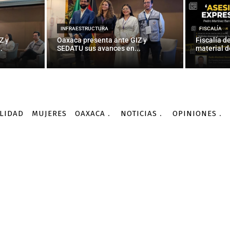
INFRAESTRUCTURA
FISCALÍA
Z y
Oaxaca presenta ante GIZ y
Fiscalía d
.
SEDATU sus avances en...
material d
LIDAD
MUJERES
OAXACA
NOTICIAS
OPINIONES