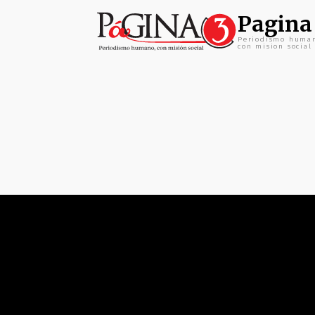
Pagina
Periodismo huma
con mision social