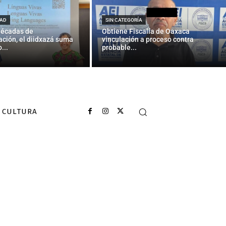
AD
SIN CATEGORÍA
décadas de
Obtiene Fiscalía de Oaxaca
ción, el diidxazá suma
vinculación a proceso contra
...
probable...
CULTURA