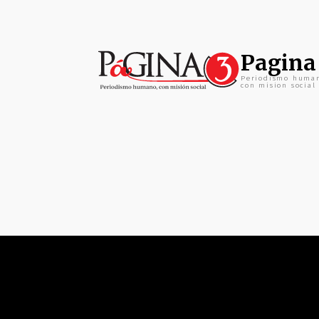
Pagina
Periodismo huma
con mision social