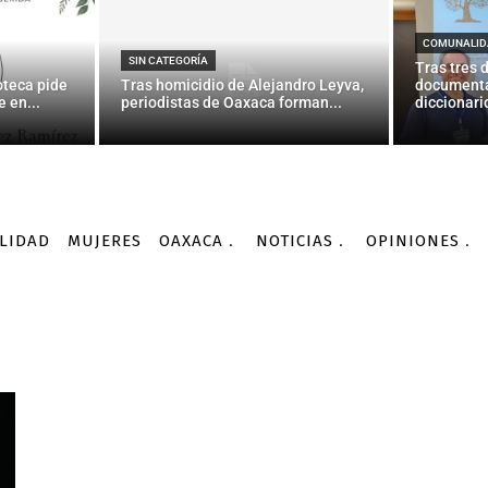
COMUNALID
SIN CATEGORÍA
Tras tres 
oteca pide
Tras homicidio de Alejandro Leyva,
documenta
 en...
periodistas de Oaxaca forman...
diccionario
LIDAD
MUJERES
OAXACA
NOTICIAS
OPINIONES