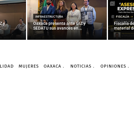
INFRAESTRUCTURA
FISCALÍA
Z y
Oaxaca presenta ante GIZ y
Fiscalía d
.
SEDATU sus avances en...
material d
LIDAD
MUJERES
OAXACA
NOTICIAS
OPINIONES