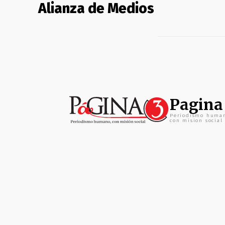
Alianza de Medios
Pagina
Periodismo huma
con mision social