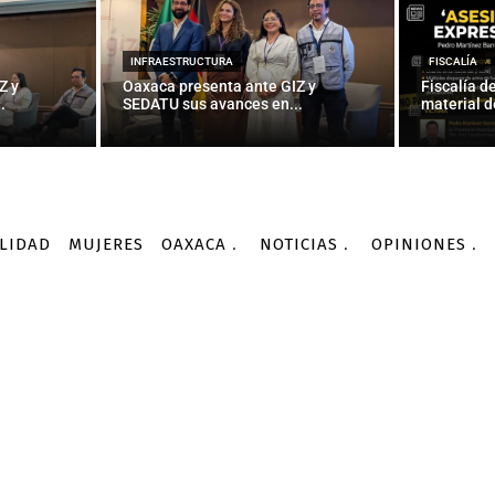
INFRAESTRUCTURA
FISCALÍA
Z y
Oaxaca presenta ante GIZ y
Fiscalía d
.
SEDATU sus avances en...
material d
LIDAD
MUJERES
OAXACA
NOTICIAS
OPINIONES