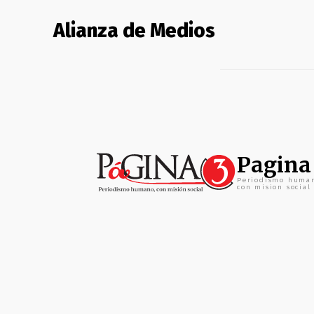
Alianza de Medios
Pagina
Periodismo huma
con mision social