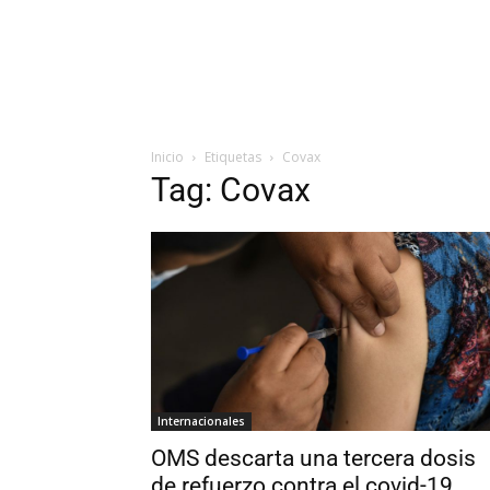
Inicio
Etiquetas
Covax
Tag: Covax
Internacionales
OMS descarta una tercera dosis
de refuerzo contra el covid-19