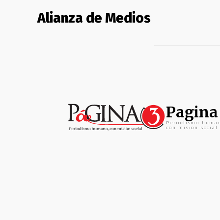
Alianza de Medios
Pagina
Periodismo huma
con mision social