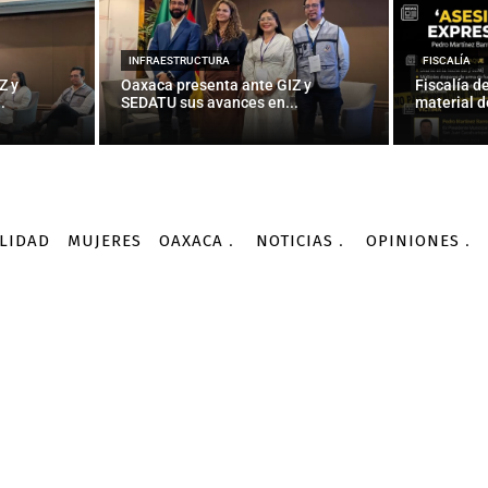
INFRAESTRUCTURA
FISCALÍA
Z y
Oaxaca presenta ante GIZ y
Fiscalía d
.
SEDATU sus avances en...
material d
LIDAD
MUJERES
OAXACA
NOTICIAS
OPINIONES