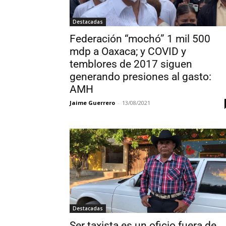
Destacadas
Federación “mochó” 1 mil 500
mdp a Oaxaca; y COVID y
temblores de 2017 siguen
generando presiones al gasto:
AMH
Jaime Guerrero
-
13/08/2021
Destacadas
Ser taxista es un oficio fuera de