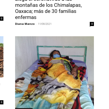
montañas de los Chimalapas,
Oaxaca; más de 30 familias
enfermas
0
Diana Manzo
-
11/08/2021
0
n
0