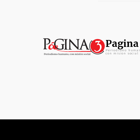
Pagina
Periodismo huma
con mision social