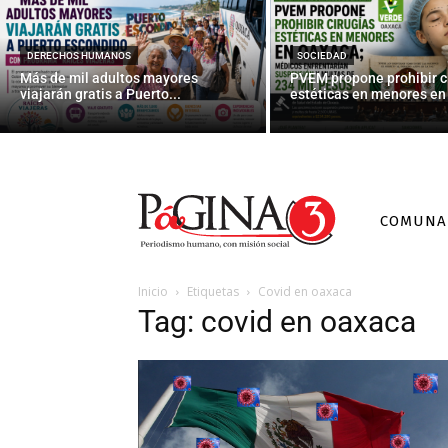
DERECHOS HUMANOS
SOCIEDAD
Más de mil adultos mayores
PVEM propone prohibir c
viajarán gratis a Puerto...
estéticas en menores en 
COMUNA
Inicio
Etiquetas
Covid en oaxaca
Tag: covid en oaxaca