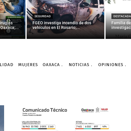
SEGURIDAD
DESTACADA
irugías
FGEO investiga incendio de dos
Familia de
Oaxaca;...
vehículos en El Rosario;...
investigac
LIDAD
MUJERES
OAXACA
NOTICIAS
OPINIONES