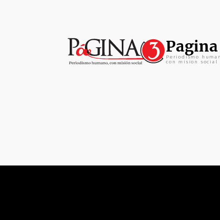
Pagina
Periodismo huma
con mision social