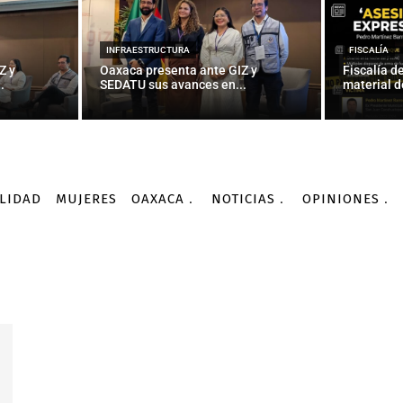
INFRAESTRUCTURA
FISCALÍA
Z y
Oaxaca presenta ante GIZ y
Fiscalía d
.
SEDATU sus avances en...
material d
LIDAD
MUJERES
OAXACA
NOTICIAS
OPINIONES