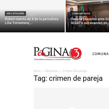
SIN CATEGORÍA
COMUNICADOS
Roban cuenta de X de la periodista
Oaxaca presenta ante GI
Lilia Torrentera;...
SEDATU sus avances en..
COMUNA
Inicio
Etiquetas
Crimen de pareja
Tag: crimen de pareja