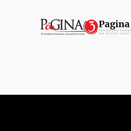
Pagina
Periodismo huma
con mision social