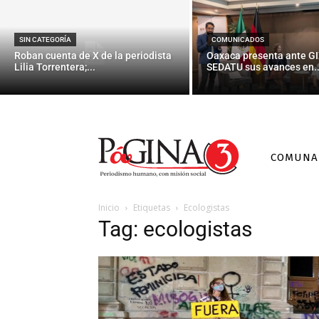
SIN CATEGORÍA
COMUNICADOS
Roban cuenta de X de la periodista
Oaxaca presenta ante GI
Lilia Torrentera;...
SEDATU sus avances en..
COMUNA
Inicio
Etiquetas
Ecologistas
Tag: ecologistas