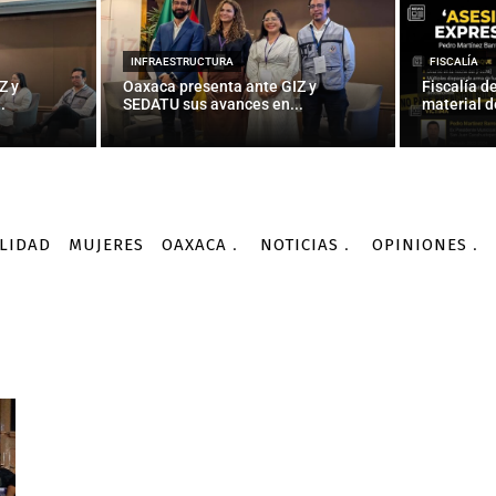
INFRAESTRUCTURA
FISCALÍA
Z y
Oaxaca presenta ante GIZ y
Fiscalía d
.
SEDATU sus avances en...
material d
LIDAD
MUJERES
OAXACA
NOTICIAS
OPINIONES