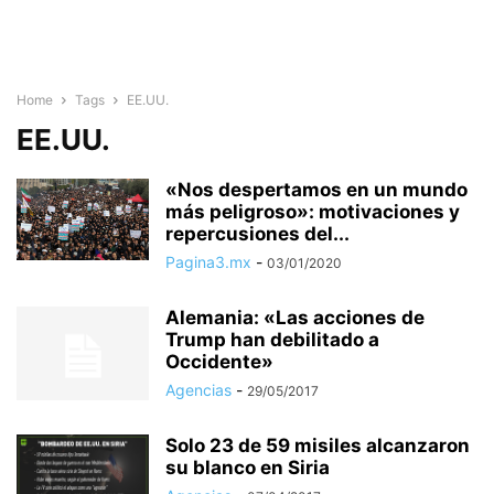
Home
Tags
EE.UU.
EE.UU.
«Nos despertamos en un mundo
más peligroso»: motivaciones y
repercusiones del...
Pagina3.mx
-
03/01/2020
Alemania: «Las acciones de
Trump han debilitado a
Occidente»
Agencias
-
29/05/2017
Solo 23 de 59 misiles alcanzaron
su blanco en Siria