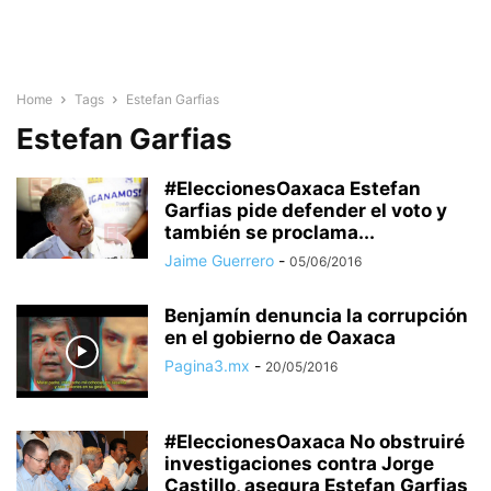
Home
Tags
Estefan Garfias
Estefan Garfias
#EleccionesOaxaca Estefan
Garfias pide defender el voto y
también se proclama...
Jaime Guerrero
-
05/06/2016
Benjamín denuncia la corrupción
en el gobierno de Oaxaca
Pagina3.mx
-
20/05/2016
#EleccionesOaxaca No obstruiré
investigaciones contra Jorge
Castillo, asegura Estefan Garfias