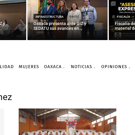
INFRAESTRUCTURA
FISCALÍA
Z y
Oaxaca presenta ante GIZ y
Fiscalía d
.
SEDATU sus avances en...
material d
LIDAD
MUJERES
OAXACA
NOTICIAS
OPINIONES
hez