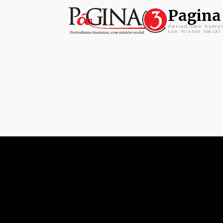
Pagina
Periodismo huma
con mision social