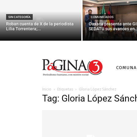
SIN CATEGORÍA
COMUNICADOS
Roban cuenta de X de la periodista
Oaxaca presenta ante GI
Lilia Torrentera;...
SEDATU sus avances en..
COMUNA
Inicio
Etiquetas
Gloria López Sánchez
Tag: Gloria López Sánc