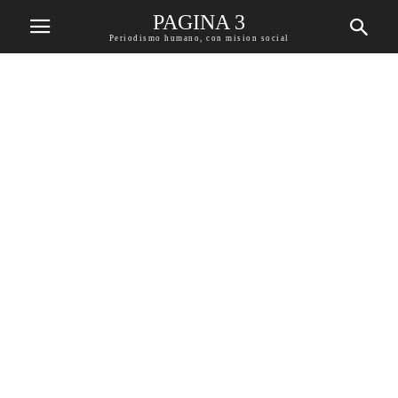
PAGINA 3
Periodismo humano, con mision social