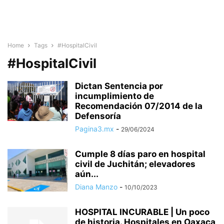
Home
Tags
#HospitalCivil
#HospitalCivil
Dictan Sentencia por
incumplimiento de
Recomendación 07/2014 de la
Defensoría
Pagina3.mx
-
29/06/2024
Cumple 8 días paro en hospital
civil de Juchitán; elevadores
aún...
Diana Manzo
-
10/10/2023
HOSPITAL INCURABLE | Un poco
de historia. Hospitales en Oaxaca