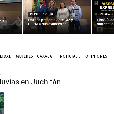
INFRAESTRUCTURA
FISCALÍA
Z y
Oaxaca presenta ante GIZ y
Fiscalía d
.
SEDATU sus avances en...
material d
LIDAD
MUJERES
OAXACA
NOTICIAS
OPINIONES
tán
luvias en Juchitán