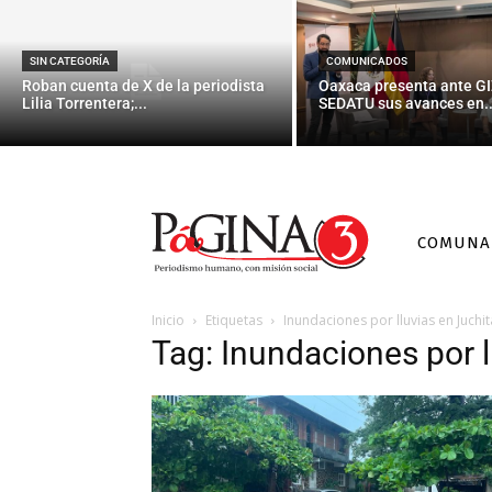
SIN CATEGORÍA
COMUNICADOS
Roban cuenta de X de la periodista
Oaxaca presenta ante GI
Lilia Torrentera;...
SEDATU sus avances en..
COMUNA
Inicio
Etiquetas
Inundaciones por lluvias en Juchi
Tag: Inundaciones por l