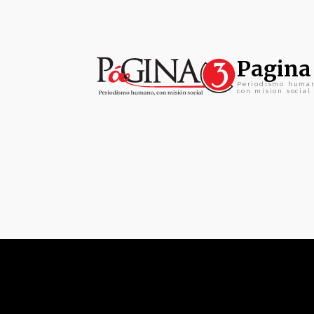
Pagina
Periodismo huma
con mision social