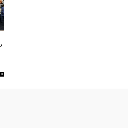
l
o
0