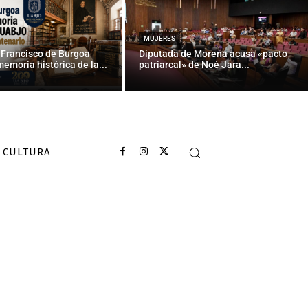
MUJERES
 Francisco de Burgoa
Diputada de Morena acusa «pacto
memoria histórica de la...
patriarcal» de Noé Jara...
CULTURA