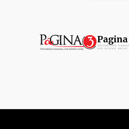
Pagina
Periodismo huma
con mision social