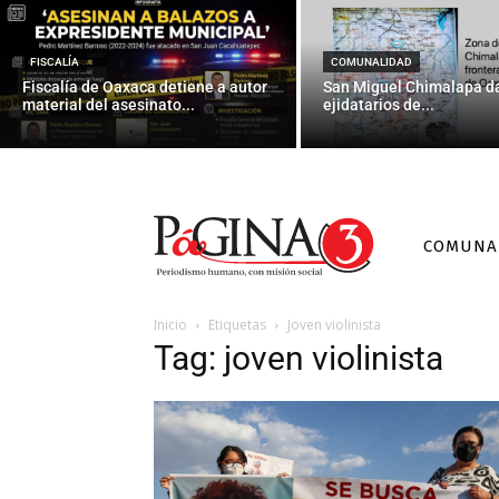
FISCALÍA
COMUNALIDAD
Fiscalía de Oaxaca detiene a autor
San Miguel Chimalapa da
material del asesinato...
ejidatarios de...
COMUNA
Inicio
Etiquetas
Joven violinista
Tag: joven violinista