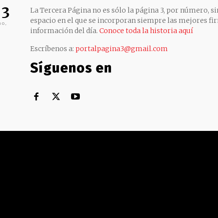
 3
La Tercera Página no es sólo la página 3, por número, sin
espacio en el que se incorporan siempre las mejores fir
no,
información del día.
Conoce toda la historia aquí
Escríbenos a:
portalpagina3@gmail.com
Síguenos en
Territorial