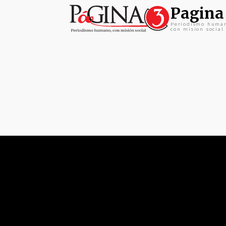
Pagina
Periodismo huma
con mision social