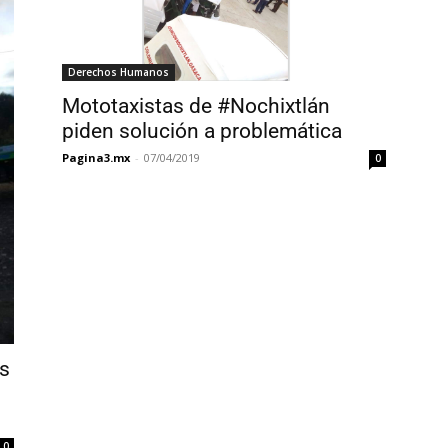
Derechos Humanos
Mototaxistas de #Nochixtlán
piden solución a problemática
Pagina3.mx
-
07/04/2019
0
os
0