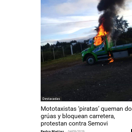
Destacadas
Mototaxistas ‘piratas’ queman d
grúas y bloquean carretera,
protestan contra Semovi
Pedro Matías
-
04/09/2019