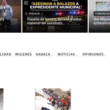
FISCALÍA
COMUNALID
Z y
Fiscalía de Oaxaca detiene a autor
San Migue
.
material del asesinato...
ejidatarios
LIDAD
MUJERES
OAXACA
NOTICIAS
OPINIONES