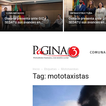
COMUNICADOS
INFRAESTRUCTURA
Oaxaca presenta ante GIZ y
Oaxaca presenta ante GI
SEDATU sus avances en...
SEDATU sus avances en..
COMUNA
Inicio
Etiquetas
Mototaxistas
Tag: mototaxistas