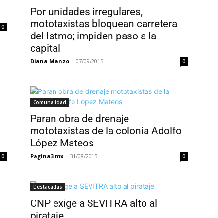
Por unidades irregulares,
mototaxistas bloquean carretera
0
del Istmo; impiden paso a la
capital
Diana Manzo
-
07/09/2015
0
Comunalidad
Paran obra de drenaje
o
mototaxistas de la colonia Adolfo
López Mateos
Pagina3.mx
-
31/08/2015
0
0
Destacadas
CNP exige a SEVITRA alto al
pirataje