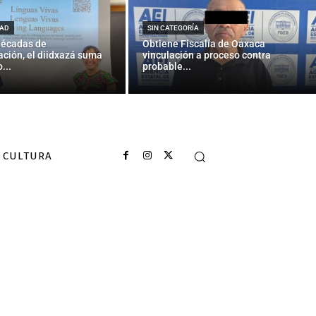
AD
SIN CATEGORÍA
décadas de
Obtiene Fiscalía de Oaxaca
ción, el diidxazá suma
vinculación a proceso contra
...
probable...
CULTURA