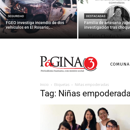
SEGURIDAD
DESTACADAS
FGEO investiga incendio de dos
Familia de artesana zap
vehículos en El Rosario;...
investigación tras choque
COMUNA
Inicio
Etiquetas
Niñas empoderadas
Tag: Niñas empoderad