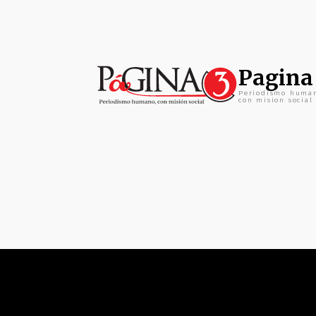
Pagina
Periodismo huma
con mision social