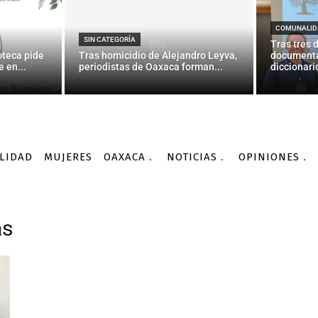
COMUNALID
SIN CATEGORÍA
Tras tres 
oteca pide
Tras homicidio de Alejandro Leyva,
documenta
 en...
periodistas de Oaxaca forman...
diccionario
LIDAD
MUJERES
OAXACA
NOTICIAS
OPINIONES
as