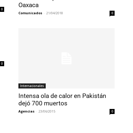
Oaxaca
0
Comunicados
-
21/04/2018
0
0
Internacionales
Intensa ola de calor en Pakistán
dejó 700 muertos
Agencias
-
23/06/2015
0