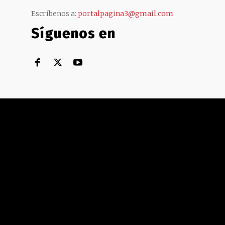
Escríbenos a:
portalpagina3@gmail.com
Síguenos en
Territorial