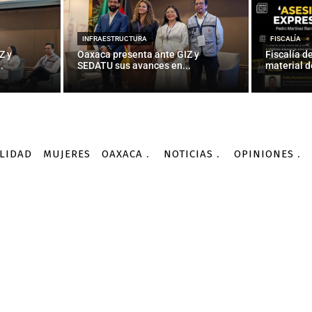
INFRAESTRUCTURA
FISCALÍA
Z y
Oaxaca presenta ante GIZ y
Fiscalía d
.
SEDATU sus avances en...
material d
LIDAD
MUJERES
OAXACA
NOTICIAS
OPINIONES