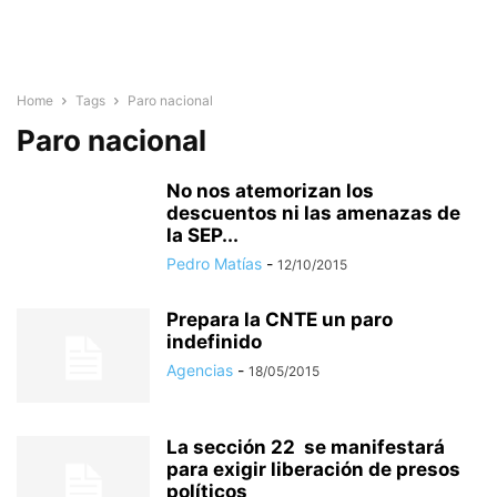
Home
Tags
Paro nacional
Paro nacional
No nos atemorizan los
descuentos ni las amenazas de
la SEP...
Pedro Matías
-
12/10/2015
Prepara la CNTE un paro
indefinido
Agencias
-
18/05/2015
La sección 22 se manifestará
para exigir liberación de presos
políticos