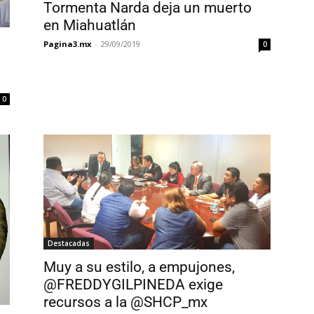
Tormenta Narda deja un muerto
en Miahuatlán
Pagina3.mx
-
29/09/2019
0
0
Destacadas
Muy a su estilo, a empujones,
@FREDDYGILPINEDA exige
recursos a la @SHCP_mx