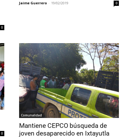
Jaime Guerrero
-
19/02/2019
0
0
Comunalidad
Mantiene CEPCO búsqueda de
joven desaparecido en Ixtayutla
0