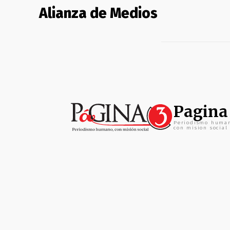
Alianza de Medios
Pagina
Periodismo huma
con mision social