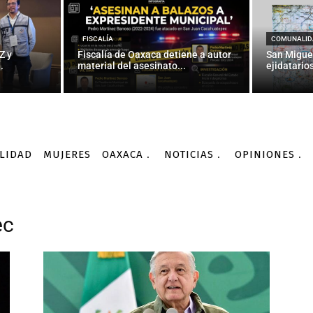
FISCALÍA
COMUNALID
Z y
Fiscalía de Oaxaca detiene a autor
San Migue
.
material del asesinato...
ejidatarios
LIDAD
MUJERES
OAXACA
NOTICIAS
OPINIONES
ec