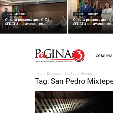
COMUNICADOS
INFRAESTRUCTURA
Oaxaca presenta ante GIZ y
Oaxaca presenta ante GI
SEDATU sus avances en...
SEDATU sus avances en..
COMUNA
Inicio
Etiquetas
San Pedro Mixtepec
Tag: San Pedro Mixtep