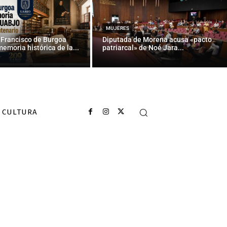
MUJERES
 Francisco de Burgoa
Diputada de Morena acusa «pacto
memoria histórica de la...
patriarcal» de Noé Jara...
CULTURA