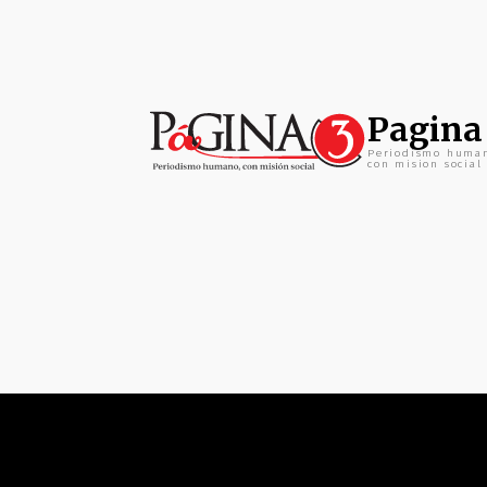
Pagina
Periodismo huma
con mision social