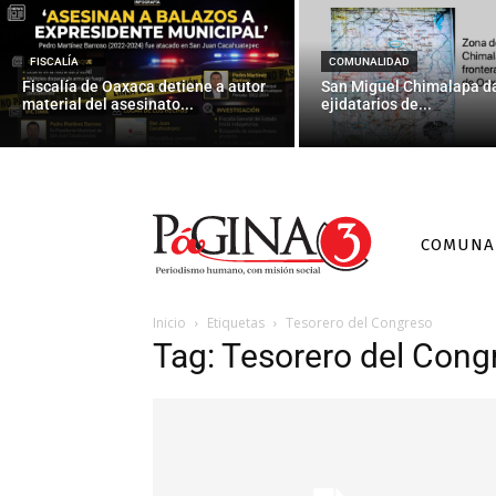
FISCALÍA
COMUNALIDAD
Fiscalía de Oaxaca detiene a autor
San Miguel Chimalapa da
material del asesinato...
ejidatarios de...
COMUNA
Inicio
Etiquetas
Tesorero del Congreso
Tag: Tesorero del Cong