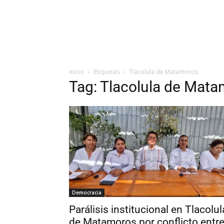
Inicio
Etiquetas
Tlacolula de Matamoros
Tag: Tlacolula de Mat
Democracia
Parálisis institucional en Tlacolul
de Matamoros por conflicto entr