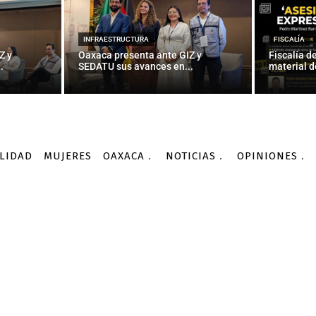
INFRAESTRUCTURA
FISCALÍA
Z y
Oaxaca presenta ante GIZ y
Fiscalía d
.
SEDATU sus avances en...
material d
LIDAD
MUJERES
OAXACA
NOTICIAS
OPINIONES