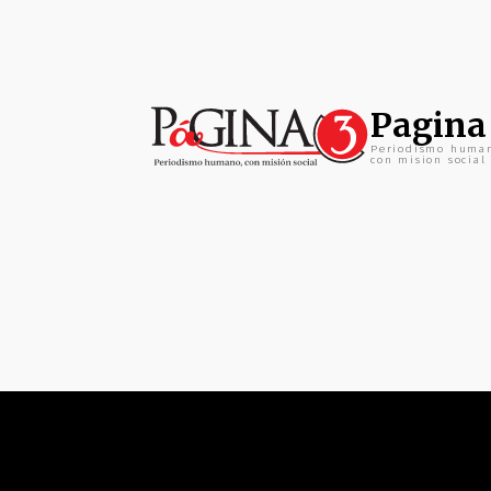
Pagina
Periodismo huma
con mision social