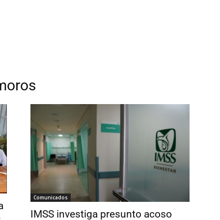
amoros
Comunicados
a
IMSS investiga presunto acoso
e