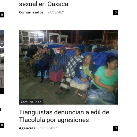
sexual en Oaxaca
Comunicados
-
24/03/2021
0
0
e
Comunalidad
a
Tianguistas denuncian a edil de
Tlacolula por agresiones
0
Agencias
-
19/03/2017
0