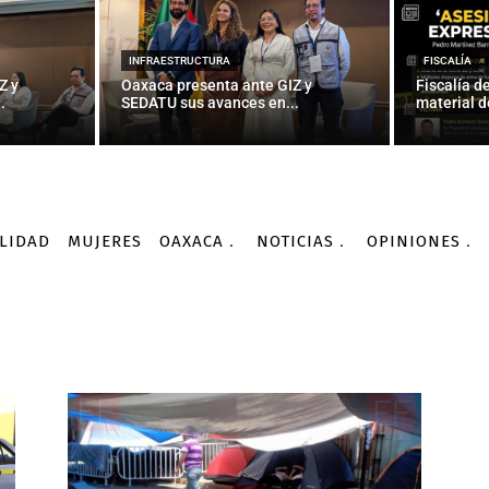
INFRAESTRUCTURA
FISCALÍA
Z y
Oaxaca presenta ante GIZ y
Fiscalía d
.
SEDATU sus avances en...
material d
LIDAD
MUJERES
OAXACA
NOTICIAS
OPINIONES