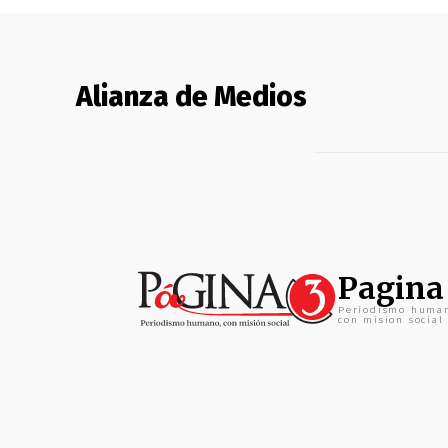
Alianza de Medios
Pagina
Periodismo huma
con mision social