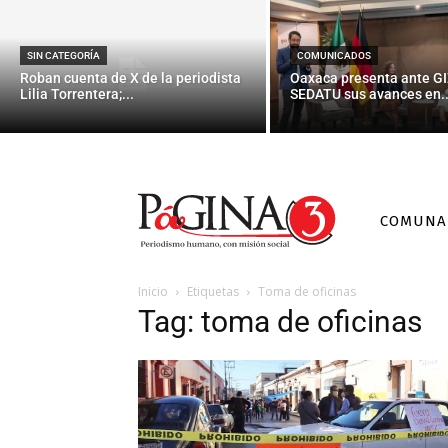
SIN CATEGORÍA
COMUNICADOS
Roban cuenta de X de la periodista
Oaxaca presenta ante GI
Lilia Torrentera;...
SEDATU sus avances en..
COMUNA
Inicio
Etiquetas
Toma de oficinas
Tag: toma de oficinas