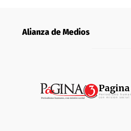
Alianza de Medios
Pagina
Periodismo huma
con mision social