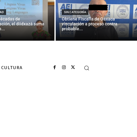
AD
SIN CATEGORÍA
décadas de
Obtiene Fiscalía de Oaxaca
ción, el diidxazá suma
vinculación a proceso contra
...
probable...
CULTURA