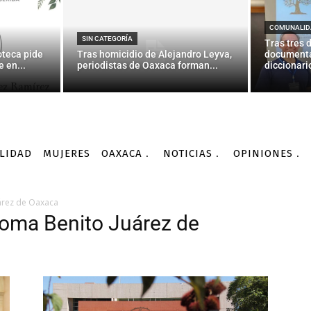
COMUNALID
SIN CATEGORÍA
Tras tres 
oteca pide
Tras homicidio de Alejandro Leyva,
documenta
 en...
periodistas de Oaxaca forman...
diccionario
LIDAD
MUJERES
OAXACA
NOTICIAS
OPINIONES
árez de Oaxaca
noma Benito Juárez de