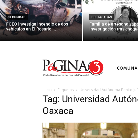
SEGURIDAD
DESTACADAS
FGEO investiga incendio de dos
Familia de artesana zap
vehículos en El Rosario;...
investigación tras choque
COMUNA
Inicio
Etiquetas
Universidad Autónoma Benito Ju
Tag: Universidad Autó
Oaxaca