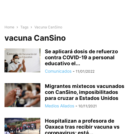
Home
Tags
Vacuna CanSino
vacuna CanSino
Se aplicará dosis de refuerzo
contra COVID-19 a personal
educativo el...
Comunicados
-
11/01/2022
Migrantes mixtecos vacunados
con CanSino, imposibilitados
para cruzar a Estados Unidos
Medios Aliados
-
10/11/2021
Hospitalizan a profesora de
Oaxaca tras recibir vacuna vs
coronavirus; está...