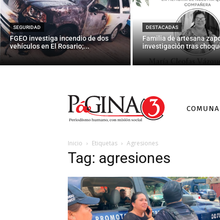
SEGURIDAD
DESTACADAS
FGEO investiga incendio de dos
Familia de artesana zap
vehículos en El Rosario;...
investigación tras choque
COMUNA
Inicio
Etiquetas
Agresiones
Tag: agresiones