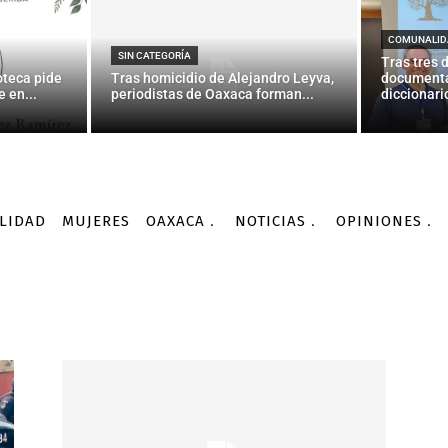
COMUNALID
SIN CATEGORÍA
Tras tres 
oteca pide
Tras homicidio de Alejandro Leyva,
documenta
 en...
periodistas de Oaxaca forman...
diccionario
LIDAD
MUJERES
OAXACA
NOTICIAS
OPINIONES