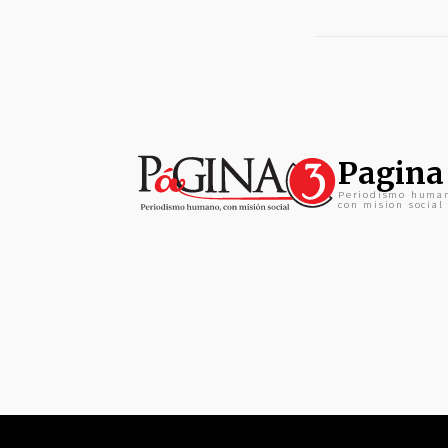
Pagina
Periodismo huma
con mision social