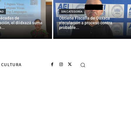
AD
SIN CATEGORÍA
décadas de
Obtiene Fiscalía de Oaxaca
ción, el diidxazá suma
vinculación a proceso contra
...
probable...
CULTURA