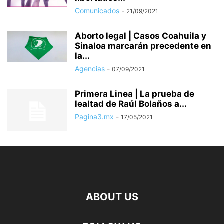
Comunicados
-
21/09/2021
Aborto legal | Casos Coahuila y
Sinaloa marcarán precedente en
la...
Agencias
-
07/09/2021
Primera Linea | La prueba de
lealtad de Raúl Bolaños a...
Pagina3.mx
-
17/05/2021
ABOUT US