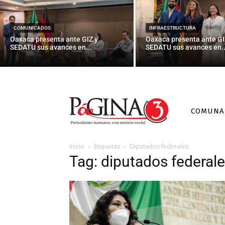
COMUNICADOS
INFRAESTRUCTURA
Oaxaca presenta ante GIZ y
Oaxaca presenta ante GI
SEDATU sus avances en...
SEDATU sus avances en..
COMUNA
Inicio
Etiquetas
Diputados federales
Tag: diputados federal