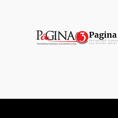
Pagina
Periodismo huma
con mision social