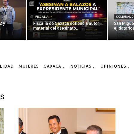
FISCALÍA
COMUNALID
Z y
Fiscalía de Oaxaca detiene a autor
San Migue
.
material del asesinato...
ejidatarios
LIDAD
MUJERES
OAXACA
NOTICIAS
OPINIONES
es