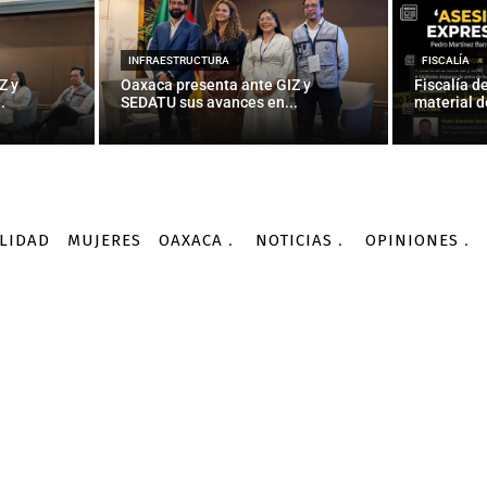
INFRAESTRUCTURA
FISCALÍA
Z y
Oaxaca presenta ante GIZ y
Fiscalía d
.
SEDATU sus avances en...
material d
LIDAD
MUJERES
OAXACA
NOTICIAS
OPINIONES