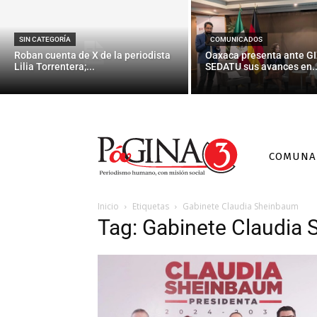
SIN CATEGORÍA
COMUNICADOS
Roban cuenta de X de la periodista
Oaxaca presenta ante GI
Lilia Torrentera;...
SEDATU sus avances en..
COMUNA
Inicio
Etiquetas
Gabinete Claudia Sheinbaum
Tag: Gabinete Claudia