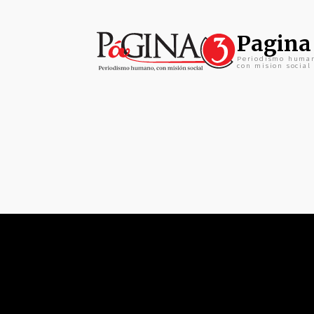
Pagina
Periodismo huma
con mision social