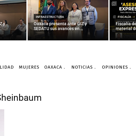
INFRAESTRUCTURA
FISCALÍA
Z y
Oaxaca presenta ante GIZ y
Fiscalía d
.
SEDATU sus avances en...
material d
LIDAD
MUJERES
OAXACA
NOTICIAS
OPINIONES
 Sheinbaum