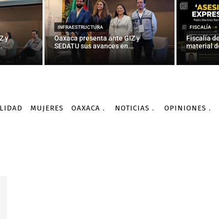
INFRAESTRUCTURA
FISCALÍA
Z y
Oaxaca presenta ante GIZ y
Fiscalía d
.
SEDATU sus avances en...
material d
LIDAD
MUJERES
OAXACA
NOTICIAS
OPINIONES