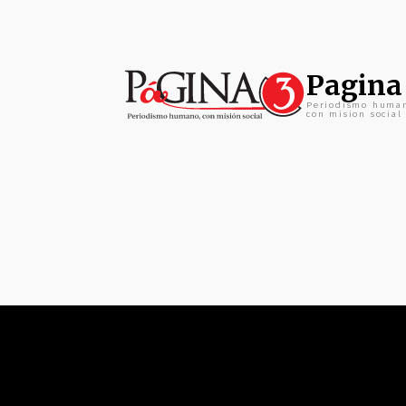
Pagina
Periodismo huma
con mision social