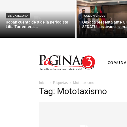
SIN CATEGORÍA
COMUNICADOS
Roban cuenta de X de la periodista
Oaxaca presenta ante GI
Lilia Torrentera;...
SEDATU sus avances en..
COMUNA
Inicio
Etiquetas
Mototaxismo
Tag: Mototaxismo