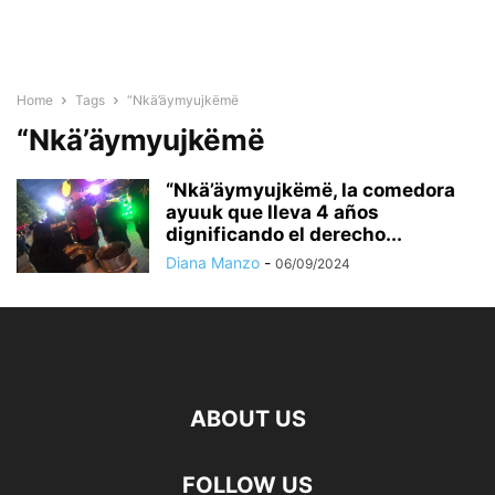
Home
Tags
“Nkä’äymyujkëmë
“Nkä’äymyujkëmë
“Nkä’äymyujkëmë, la comedora
ayuuk que lleva 4 años
dignificando el derecho...
Diana Manzo
-
06/09/2024
ABOUT US
FOLLOW US