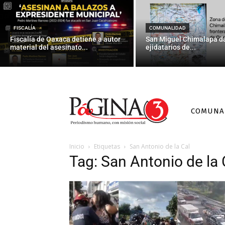
FISCALÍA
COMUNALIDAD
Fiscalía de Oaxaca detiene a autor
San Miguel Chimalapa da
material del asesinato...
ejidatarios de...
COMUNA
Inicio
Etiquetas
San Antonio de la Cal
Tag: San Antonio de la 