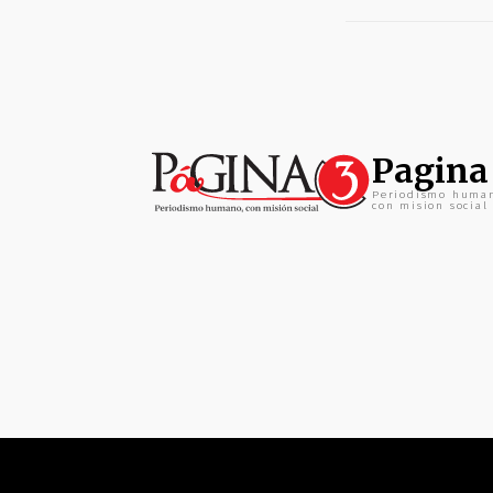
Pagina
Periodismo huma
con mision social