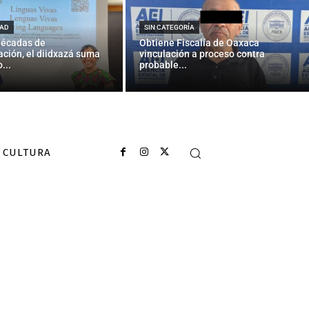
AD
SIN CATEGORÍA
décadas de
Obtiene Fiscalía de Oaxaca
ción, el diidxazá suma
vinculación a proceso contra
...
probable...
CULTURA