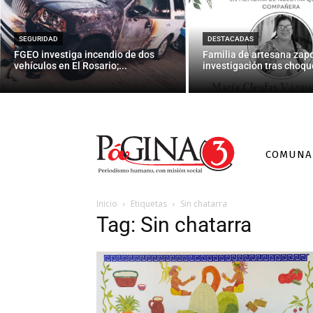
SEGURIDAD
DESTACADAS
FGEO investiga incendio de dos
Familia de artesana zap
vehículos en El Rosario;...
investigación tras choque
COMUNA
Inicio
Etiquetas
Sin chatarra
Tag: Sin chatarra