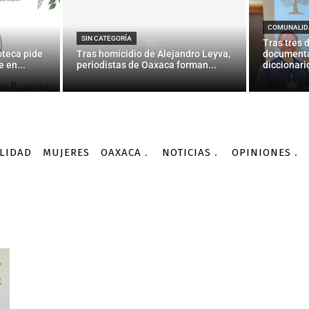
COMUNALID
SIN CATEGORÍA
Tras tres 
oteca pide
Tras homicidio de Alejandro Leyva,
documenta
 en...
periodistas de Oaxaca forman...
diccionario
LIDAD
MUJERES
OAXACA
NOTICIAS
OPINIONES