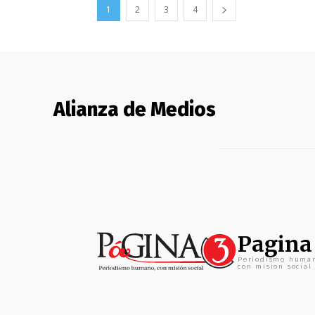
1
2
3
4
Alianza de Medios
Pagina
Periodismo huma
con mision social