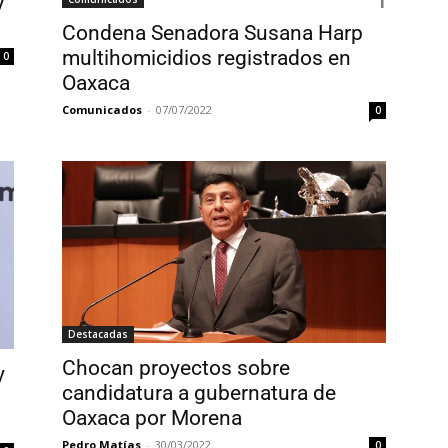
y
Condena Senadora Susana Harp
multihomicidios registrados en
0
Oaxaca
Comunicados
-
07/07/2022
0
Destacadas
Chocan proyectos sobre
y
candidatura a gubernatura de
Oaxaca por Morena
Pedro Matías
-
30/03/2022
0