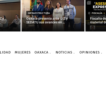
INFRAESTRUCTURA
FISCALÍA
Z y
Oaxaca presenta ante GIZ y
Fiscalía d
.
SEDATU sus avances en...
material d
LIDAD
MUJERES
OAXACA
NOTICIAS
OPINIONES