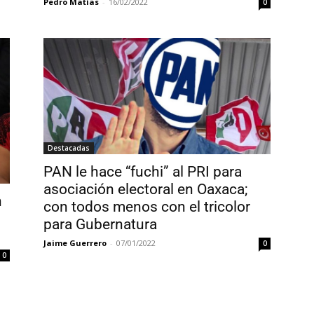
Pedro Matías
-
16/02/2022
0
Destacadas
PAN le hace “fuchi” al PRI para
asociación electoral en Oaxaca;
n
con todos menos con el tricolor
para Gubernatura
Jaime Guerrero
-
07/01/2022
0
0