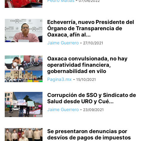
Pedro Matías
-
07/06/2022
Echeverría, nuevo Presidente del
Órgano de Transparencia de
Oaxaca, afín al...
Jaime Guerrero
-
27/10/2021
Oaxaca convulsionada, no hay
operatividad financiera,
gobernabilidad en vilo
Pagina3.mx
-
15/10/2021
Corrupción de SSO y Sindicato de
Salud desde URO y Cué...
Jaime Guerrero
-
23/09/2021
Se presentaron denuncias por
desvíos de pagos de impuestos