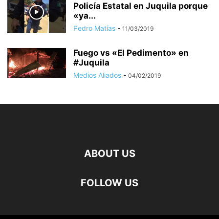
Policía Estatal en Juquila porque
«ya...
Pedro Matías
-
11/03/2019
Fuego vs «El Pedimento» en
#Juquila
Medios Aliados
-
04/02/2019
ABOUT US
FOLLOW US