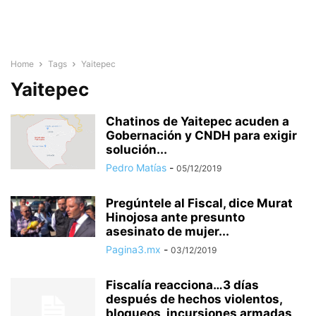
Home
Tags
Yaitepec
Yaitepec
Chatinos de Yaitepec acuden a
Gobernación y CNDH para exigir
solución...
Pedro Matías
-
05/12/2019
Pregúntele al Fiscal, dice Murat
Hinojosa ante presunto
asesinato de mujer...
Pagina3.mx
-
03/12/2019
Fiscalía reacciona…3 días
después de hechos violentos,
bloqueos, incursiones armadas