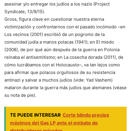
asesinar y/o entregar los judíos a los nazis (Project
Syndicate, 13/9/15).
Gross, figura clave en cuestionar nuestra eterna
victimización y confrontarnos con el pasado incómodo –en
Los vecinos (2001) escribió de un pogromo de la
comunidad judía a manos polacas (1941); en El miedo
(2008), de por qué aún después de la guerra en Polonia
reinaba el antisemitismo; en La cosecha dorada (2011), de
cómo lucrábamos con el Holocausto–, va tan lejos como
para afirmar que polacos orgullosos de su resistencia
antinazi y salvar a muchos judíos (vide: Yad Vashem)
mataron durante la guerra más judíos que alemanes (véase
su nota de pie).
TE PUEDE INTERESAR
Corte blinda precios
máximos del Gas LP ante el embate de
distribuidoras privadas