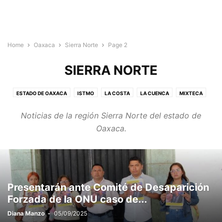
Home
Oaxaca
Sierra Norte
Page 2
SIERRA NORTE
ESTADO DE OAXACA
ISTMO
LA COSTA
LA CUENCA
MIXTECA
SIERRA NORTE
SIERRA SUR
VALLES CENTRALES
Noticias de la región Sierra Norte del estado de
Oaxaca.
Presentarán ante Comité de Desaparición
Forzada de la ONU caso de...
Diana Manzo
-
05/09/2025