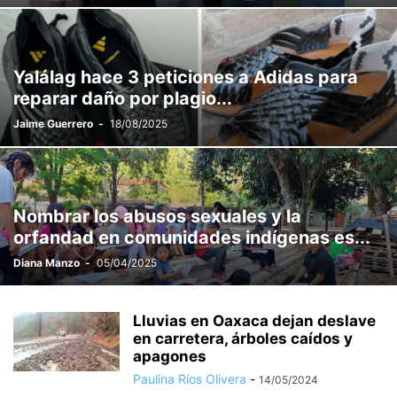
Yalálag hace 3 peticiones a Adidas para
reparar daño por plagio...
Jaime Guerrero
-
18/08/2025
Nombrar los abusos sexuales y la
orfandad en comunidades indígenas es...
Diana Manzo
-
05/04/2025
Lluvias en Oaxaca dejan deslave
en carretera, árboles caídos y
apagones
Paulina Ríos Olivera
-
14/05/2024