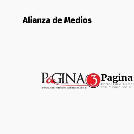
Alianza de Medios
Pagina
Periodismo huma
con mision social