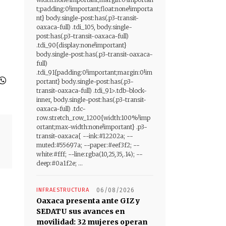
t;padding:0!important;float:none!importa
nt} body.single-post:has(.p3-transit-
oaxaca-full) .tdi_105, body.single-
post:has(.p3-transit-oaxaca-full)
.tdi_90{display:none!important}
body.single-post:has(.p3-transit-oaxaca-
full)
.tdi_91{padding:0!important;margin:0!im
portant} body.single-post:has(.p3-
transit-oaxaca-full) .tdi_91>.tdb-block-
inner, body.single-post:has(.p3-transit-
oaxaca-full) .tdc-
row.stretch_row_1200{width:100%!imp
ortant;max-width:none!important} .p3-
transit-oaxaca{ --ink:#12202a; --
muted:#55697a; --paper:#eef3f2; --
white:#fff; --line:rgba(10,25,35,.14); --
deep:#0a1f2e; ...
INFRAESTRUCTURA
06/08/2026
Oaxaca presenta ante GIZ y
SEDATU sus avances en
movilidad: 32 mujeres operan