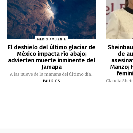
MEDIO AMBIENTE
El deshielo del último glaciar de
Sheinbau
México impacta río abajo;
de au
advierten muerte inminente del
asesina
Jamapa
Manzo; H
femini
A las nueve de la mañana del último día...
Claudia Shei
PAU RÍOS