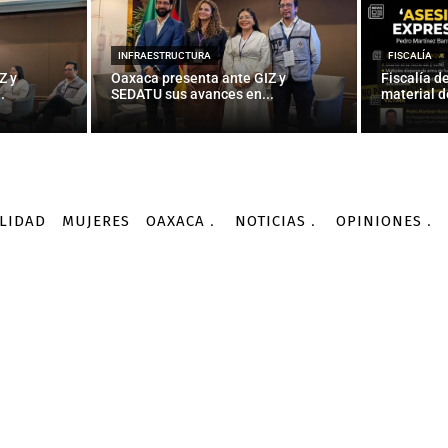
NACIONALES
asiones por los migrant
INFRAESTRUCTURA
FISCALÍA
Z y
Oaxaca presenta ante GIZ y
Fiscalía d
.
SEDATU sus avances en...
material d
-
Por
AGENCIA INFORMATIVA CONACYT
26/09/2015
LIDAD
MUJERES
OAXACA
NOTICIAS
OPINIONES