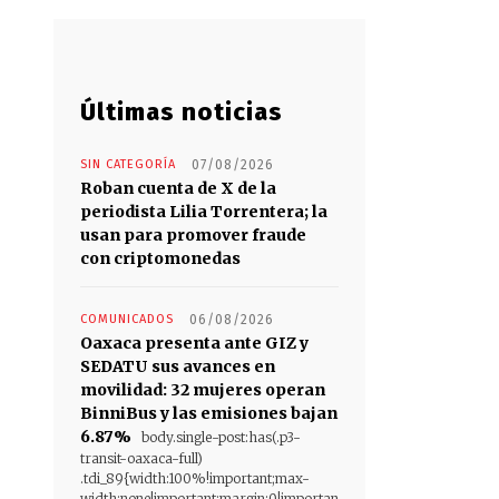
Últimas noticias
SIN CATEGORÍA
07/08/2026
Roban cuenta de X de la
periodista Lilia Torrentera; la
usan para promover fraude
con criptomonedas
COMUNICADOS
06/08/2026
Oaxaca presenta ante GIZ y
SEDATU sus avances en
movilidad: 32 mujeres operan
BinniBus y las emisiones bajan
6.87%
body.single-post:has(.p3-
transit-oaxaca-full)
.tdi_89{width:100%!important;max-
width:none!important;margin:0!importan